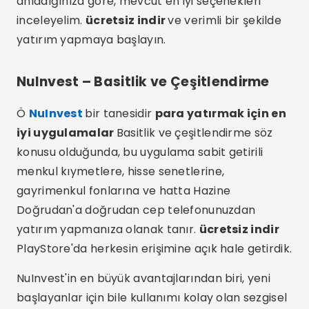
anladığınıza göre, mevcut en iyi seçenekleri
inceleyelim.
ücretsiz indir
ve verimli bir şekilde
yatırım yapmaya başlayın.
NuInvest – Basitlik ve Çeşitlendirme
Ö
NuInvest
bir tanesidir
para yatırmak için en
iyi uygulamalar
Basitlik ve çeşitlendirme söz
konusu olduğunda, bu uygulama sabit getirili
menkul kıymetlere, hisse senetlerine,
gayrimenkul fonlarına ve hatta Hazine
Doğrudan'a doğrudan cep telefonunuzdan
yatırım yapmanıza olanak tanır.
ücretsiz indir
PlayStore'da herkesin erişimine açık hale getirdik.
NuInvest'in en büyük avantajlarından biri, yeni
başlayanlar için bile kullanımı kolay olan sezgisel