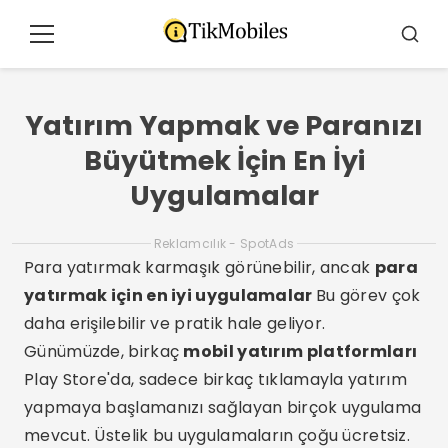
Pular
para
Menü
Ara
o
conteúdo
Yatırım Yapmak ve Paranızı
Büyütmek İçin En İyi
Uygulamalar
Reklamcılık - SpotAds
Para yatırmak karmaşık görünebilir, ancak
para
yatırmak için en iyi uygulamalar
Bu görev çok
daha erişilebilir ve pratik hale geliyor.
Günümüzde, birkaç
mobil yatırım platformları
Play Store'da, sadece birkaç tıklamayla yatırım
yapmaya başlamanızı sağlayan birçok uygulama
mevcut. Üstelik bu uygulamaların çoğu ücretsiz.