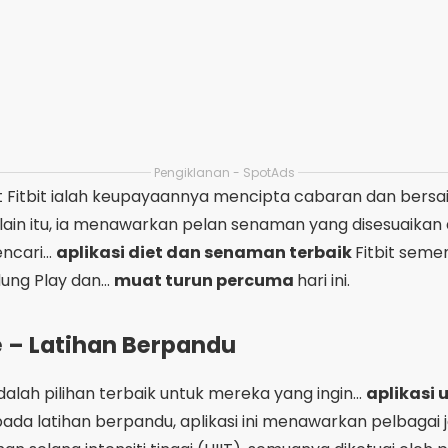
cari...
aplikasi diet dan senaman terbaik
Fitbit sem
ung Play dan...
muat turun percuma
hari ini.
e – Latihan Berpandu
dalah pilihan terbaik untuk mereka yang ingin...
aplikasi
a latihan berpandu, aplikasi ini menawarkan pelbagai j
an selang intensiti tinggi (HIIT), semuanya diketuai oleh 
imuat turun dan digunakan.
 Club menawarkan video penerangan dan petua untuk mem
tul. Sama ada anda baru memulakan perjalanan kecerg
leh menjadi sekutu yang hebat. Untuk memanfaatkan semu
karang
.
urun Berat Badan Dalam Talian