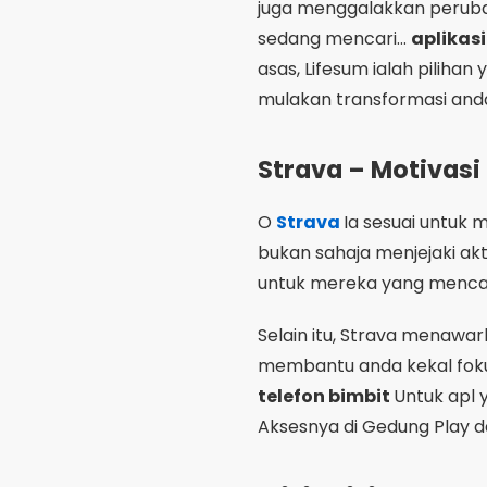
untuk mereka yang mencar
Selain itu, Strava menawar
membantu anda kekal fok
telefon bimbit
Untuk apl 
Aksesnya di Gedung Play da
Ciri-ciri Yan
Berat Badan
Apabila memilih antara
ap
teknologi, adalah penting
kalori pada telefon bim
telefon anda
atau penyep
mempengaruhi pengalaman