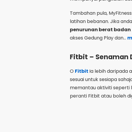
Tambahan pula, MyFitnessP
latihan bebanan. Jika and
penurunan berat badan
akses Gedung Play dan...
m
Fitbit – Senaman 
O
Fitbit
Ia lebih daripada 
sesuai untuk sesiapa sahaja
memantau aktiviti seperti 
peranti Fitbit atau boleh 
Salah satu kelebihan heba
meningkatkan motivasi. Se