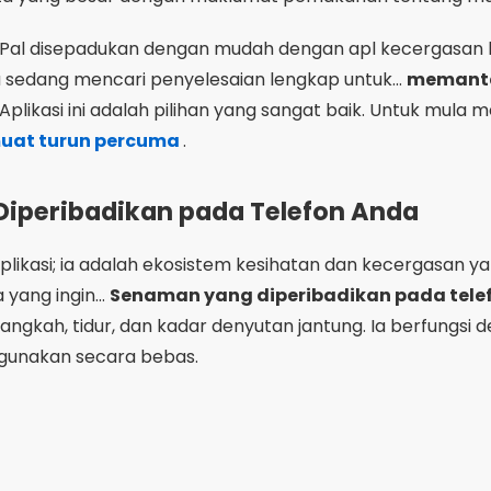
al disepadukan dengan mudah dengan apl kecergasan lain
a sedang mencari penyelesaian lengkap untuk...
memant
Aplikasi ini adalah pilihan yang sangat baik. Untuk mul
uat turun percuma
.
Diperibadikan pada Telefon Anda
aplikasi; ia adalah ekosistem kesihatan dan kecergasan yan
 yang ingin...
Senaman yang diperibadikan pada tele
langkah, tidur, dan kadar denyutan jantung. Ia berfungsi
digunakan secara bebas.
Pengiklanan - SpotAds
t Fitbit ialah keupayaannya mencipta cabaran dan bersa
lain itu, ia menawarkan pelan senaman yang disesuaika