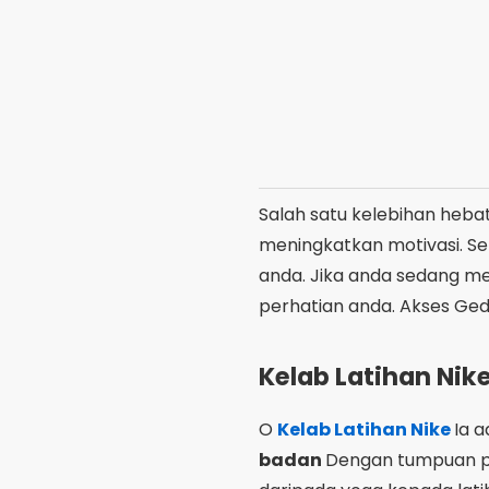
anda. Jika anda sedang men
perhatian anda. Akses Ged
Kelab Latihan Nik
O
Kelab Latihan Nike
Ia a
badan
Dengan tumpuan pad
daripada yoga kepada latih
Ia adalah percuma untuk d
Selain itu, Nike Training
setiap senaman dengan be
berpengalaman, apl ini bo
Play dan...
muat turun se
Lifesum – Pelan T