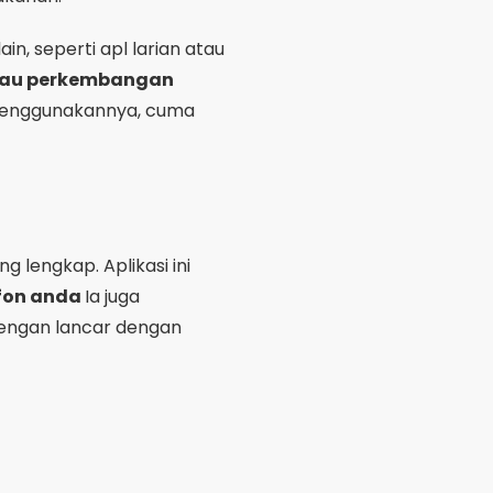
, seperti apl larian atau
au perkembangan
a menggunakannya, cuma
g lengkap. Aplikasi ini
fon anda
Ia juga
 dengan lancar dengan
ing dengan rakan, yang
n dengan tahap kecergasan