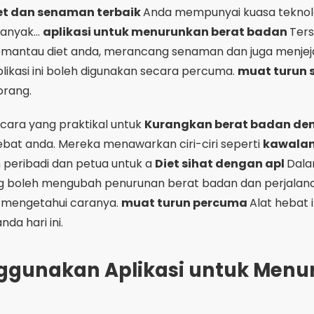
iet dan senaman terbaik
Anda mempunyai kuasa teknologi
anyak...
aplikasi untuk menurunkan berat badan
Ters
ntau diet anda, merancang senaman dan juga menjejak
ikasi ini boleh digunakan secara percuma.
muat turun 
orang.
cara yang praktikal untuk
Kurangkan berat badan de
ebat anda. Mereka menawarkan ciri-ciri seperti
kawalan 
n peribadi dan petua untuk a
Diet sihat dengan apl
Dalam
g boleh mengubah penurunan berat badan dan perjalan
mengetahui caranya.
muat turun percuma
Alat hebat
da hari ini.
gunakan Aplikasi untuk Menu