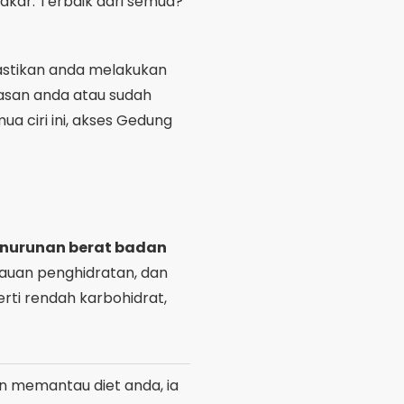
enurunan berat badan
tauan penghidratan, dan
erti rendah karbohidrat,
in memantau diet anda, ia
ka panjang. Jika anda
gin melangkaui perkara
a dari Gedung Play dan
an berbasikal. Aplikasi ini
i global atlet. Ia sesuai