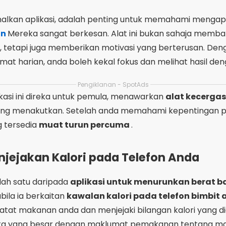
lkan aplikasi, adalah penting untuk memahami menga
an
Mereka sangat berkesan. Alat ini bukan sahaja memba
etapi juga memberikan motivasi yang berterusan. Dengan
at harian, anda boleh kekal fokus dan melihat hasil den
Pengiklanan - SpotAds
ikasi ini direka untuk pemula, menawarkan
alat kecerga
ang menakutkan. Setelah anda memahami kepentingan peny
g tersedia
muat turun percuma
.
njejakan Kalori pada Telefon Anda
lah satu daripada
aplikasi untuk menurunkan berat 
ila ia berkaitan
kawalan kalori pada telefon bimbit
 makanan anda dan menjejaki bilangan kalori yang digu
a yang besar dengan maklumat pemakanan tentang m