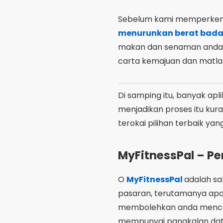
Sebelum kami memperkena
menurunkan berat bad
makan dan senaman anda, t
carta kemajuan dan matlam
Di samping itu, banyak apl
menjadikan proses itu kur
terokai pilihan terbaik yan
MyFitnessPal – Pe
O
MyFitnessPal
adalah sa
pasaran, terutamanya apab
membolehkan anda mencatat
mempunyai pangkalan dat