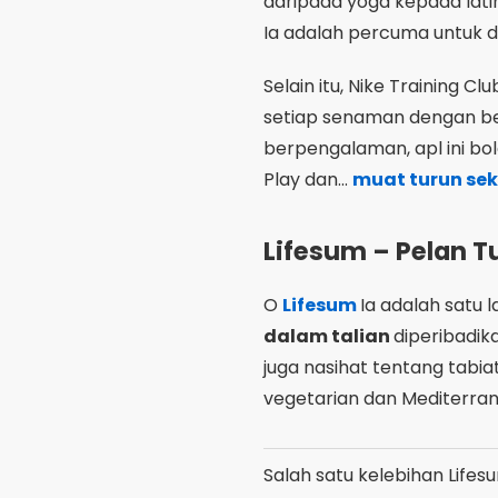
O
Lifesum
Ia adalah satu 
dalam talian
diperibadik
juga nasihat tentang tabia
vegetarian dan Mediterra
Salah satu kelebihan Lifes
juga menggalakkan peruba
sedang mencari...
aplikas
asas, Lifesum ialah piliha
mulakan transformasi and
Strava – Motivasi
O
Strava
Ia sesuai untuk m
bukan sahaja menjejaki akt