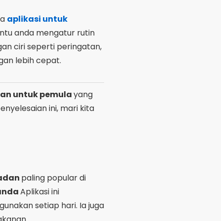
pa
aplikasi untuk
ntu anda mengatur rutin
 ciri seperti peringatan,
gan lebih cepat.
san untuk pemula
yang
elesaian ini, mari kita
badan
paling popular di
 anda
Aplikasi ini
nakan setiap hari. Ia juga
akanan.