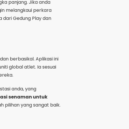
ereka.
stasi anda, yang
kasi senaman untuk
h pilihan yang sangat baik.
ses Penurunan
erat badan menggunakan
nonjol kerana...
kawalan
g diperibadikan pada
 langsung boleh