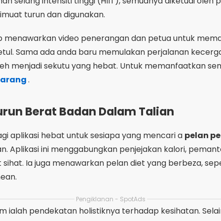
lagi aplikasi hebat untuk sesiapa yang mencari a
pelan p
an. Aplikasi ini menggabungkan penjejakan kalori, peman
t sihat. Ia juga menawarkan pelan diet yang berbeza, sep
nean.
Pengiklanan - SpotAds
um ialah pendekatan holistiknya terhadap kesihatan. Sela
han tingkah laku yang menggalakkan kesejahteraan jang
i untuk menurunkan berat badan
Bagi mereka yang in
n yang bagus. Lakukan
muat turun percuma
Muat turunny
a.
 untuk Atlet
ereka yang gemar melakukan aktiviti luar seperti berlari d
iviti anda tetapi juga menghubungkan anda dengan komunit