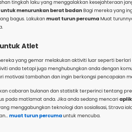
i motivasi tambahan dan ingin berkongsi pencapaian m
kan cabaran bulanan dan statistik terperinci tentang pre
us pada matlamat anda. Jika anda sedang mencari
apli
yang menggabungkan teknologi dan sosialisasi, Strava iala
n...
muat turun percuma
untuk mencuba.
g Membuat Perbezaan dalam Pro
likasi diet dan senaman terbaik
Untuk menurunkan b
 untuk mempertimbangkan ciri uniknya. Sesetengah apl me
bit anda
manakala yang lain menawarkan
Senaman yan
aduan dengan peranti kecergasan. Perbezaan ini secara
 dan hasil anda.