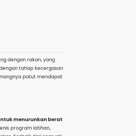
emangnya patut mendapat
 untuk menurunkan berat
enis program latihan,
pakar. Terbaik dari semua?
astikan anda melakukan
asan anda atau sudah
a ciri ini, akses Gedung