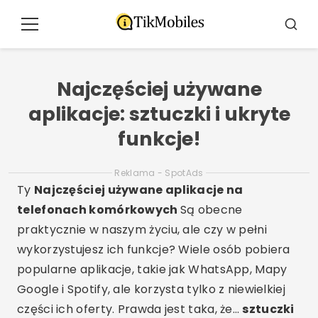
Pular
para
Menu
Busca
o
conteúdo
Najczęściej używane
aplikacje: sztuczki i ukryte
funkcje!
Reklama - SpotAds
Ty
Najczęściej używane aplikacje na
telefonach komórkowych
Są obecne
praktycznie w naszym życiu, ale czy w pełni
wykorzystujesz ich funkcje? Wiele osób pobiera
popularne aplikacje, takie jak WhatsApp, Mapy
Google i Spotify, ale korzysta tylko z niewielkiej
części ich oferty. Prawda jest taka, że…
sztuczki