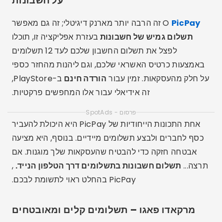
על חשבונות
PicPay
O
זה הרבה יותר מארנק דיגיטלי; זה גם מאפשר
תשלום גמיש של חשבונות
בעזרת אפליקציה זו, תוכלו
לפצל את תשלום החשבון שלכם לעד 12 תשלומים
באמצעות כרטיס האשראי שלכם, וגם ליהנות מהחזר כספי
על חלק מהעסקאות. זמין עבור
הורדה חינם
ב-PlayStore,
זה אידיאלי עבור אלו המחפשים פרקטיות.
פרסום - SpotAds
אחת התכונות הייחודיות של PicPay היא היכולת להעביר
כסף לחברים ולבצע תשלומים מיידיים. בנוסף, היא מציעה
אבטחה חזקה כדי להבטיח שהעסקאות שלך מוגנות. אם
תרצה...
תשלום חשבונות בתשלומים דרך הטלפון הנייד.
,
PicPay בהחלט ראוי לתשומת לבכם.
מרקאדו פאגו – תשלומים קלים ומאובטחים