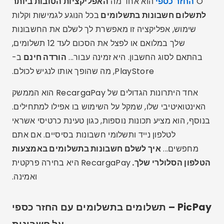
O
החזר כספי
הוא אחד מה
האפליקציות הטובות ביותר
לתשלום חשבונות בתשלומים
בכל הנוגע לגמישות וקלות
שימוש, אפליקציה זו מאפשרת לך לשלם את החשבונות
שלך במלואם או לפצל את הסכום לעד 12 תשלומים,
בהתאם לסוג החשבון. היא זמינה עבור...
הורדה חינם
ב-
PlayStore, מה שהופך אותו לנגיש לכולם.
אחד היתרונות הגדולים של RecargaPay הוא הממשק
האינטואיטיבי שלו, שמקל על השימוש בו אפילו למתחילים.
בנוסף, הוא מציע תכונות נוספות, כגון טעינת כרטיסי אשראי
לטלפון נייד ותשלומי חשבונות בסיסיים. אם אתם
מחפשים...
איך לשלם חשבונות בתשלומים באמצעות
הטלפון הסלולרי שלך.
RecargaPay היא בחירה פרקטית
ואמינה.
PicPay – תשלומים בתשלומים עם החזר כספי