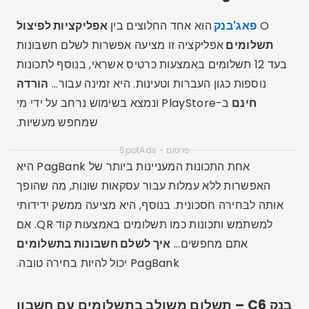
O
פאג'בנק
הוא אחד החלוצים בין
אפליקציות לפיצול
תשלומים
אפליקציה זו מציעה אפשרות לשלם חשבונות
בעד 12 תשלומים באמצעות כרטיס אשראי, בנוסף לתכונות
נוספות כגון העברות וטעינות. היא זמינה עבור...
הורדה
חינם
ב-PlayStore ונמצא בשימוש נרחב על ידי מי
שמחפש מעשיות.
פרסום - SpotAds
אחת התכונות המעניינות ביותר של PagBank היא
האפשרות ללא עמלות עבור עסקאות שונות, מה שהופך
אותה לבחירה חסכונית. בנוסף, היא מציעה ממשק ידידותי
למשתמש ותכונות כמו תשלומים באמצעות קוד QR. אם
אתם מחפשים...
איך לשלם חשבונות בתשלומים
PagBank יכול להיות בחירה טובה.
בנק C6 – תשלום משולב בתשלומים עם חשבון