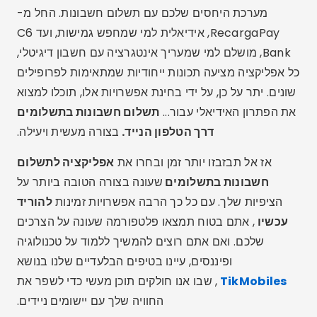
מערכת היחסים שלכם עם תשלום חשבונות. החל מ-
RecargaPay, אידיאלית למי שמחפש גמישות, ועד C6
Bank, מושלם למי שמעריך אינטגרציה עם חשבון דיגיטלי,
כל אפליקציה מציעה תכונות ייחודיות שמתאימות לפרופילים
שונים. יתר על כן, על ידי בחינת אפשרויות אלו, תוכלו למצוא
את הפתרון האידיאלי עבור...
תשלום חשבונות בתשלומים
דרך הטלפון הנייד.
בצורה מעשית ויעילה.
אז אל תבזבזו יותר זמן ובחרו את
אפליקציה לתשלום
חשבונות בתשלומים
שעונה בצורה הטובה ביותר על
הציפיות שלך. עם כל כך הרבה אפשרויות זמינות
להוריד
עכשיו
, אתם בטוח תמצאו פלטפורמה שעונה על הצרכים
שלכם. ואם אתם רוצים להמשיך ללמוד על טכנולוגיה
ופיננסים, עיינו בטיפים הבלעדיים שלנו בנושא
TikMobiles
, שבו אנו חולקים תוכן מעשי כדי לשפר את
החוויה שלך עם יישומים ניידים.