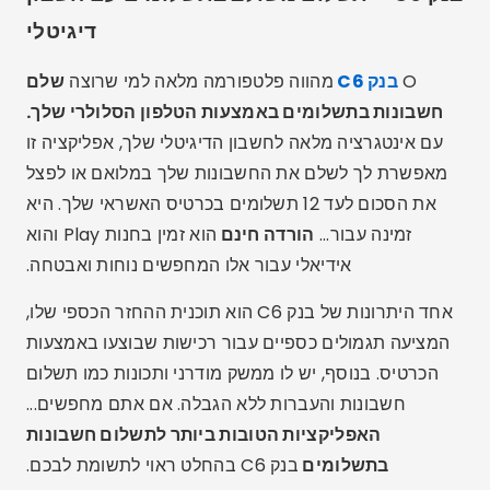
דיגיטלי
O
בנק C6
מהווה פלטפורמה מלאה למי שרוצה
שלם
חשבונות בתשלומים באמצעות הטלפון הסלולרי שלך.
עם אינטגרציה מלאה לחשבון הדיגיטלי שלך, אפליקציה זו
מאפשרת לך לשלם את החשבונות שלך במלואם או לפצל
את הסכום לעד 12 תשלומים בכרטיס האשראי שלך. היא
זמינה עבור...
הורדה חינם
הוא זמין בחנות Play והוא
אידיאלי עבור אלו המחפשים נוחות ואבטחה.
אחד היתרונות של בנק C6 הוא תוכנית ההחזר הכספי שלו,
המציעה תגמולים כספיים עבור רכישות שבוצעו באמצעות
הכרטיס. בנוסף, יש לו ממשק מודרני ותכונות כמו תשלום
חשבונות והעברות ללא הגבלה. אם אתם מחפשים...
האפליקציות הטובות ביותר לתשלום חשבונות
בתשלומים
בנק C6 בהחלט ראוי לתשומת לבכם.