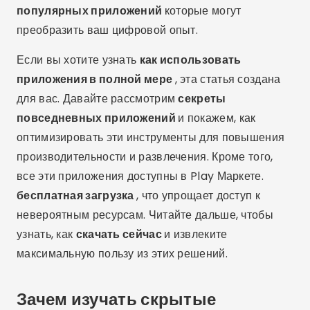
популярных приложений
которые могут
преобразить ваш цифровой опыт.
Если вы хотите узнать
как использовать
приложения в полной мере
, эта статья создана
для вас. Давайте рассмотрим
секреты
повседневных приложений
и покажем, как
оптимизировать эти инструменты для повышения
производительности и развлечения. Кроме того,
все эти приложения доступны в Play Маркете.
бесплатная загрузка
, что упрощает доступ к
невероятным ресурсам. Читайте дальше, чтобы
узнать, как
скачать сейчас
и извлеките
максимальную пользу из этих решений.
Зачем изучать скрытые