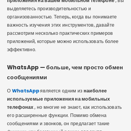
приложения на вашем мобильном телефоне
, вы
выделяетесь производительностью и
организованностью. Теперь, когда вы понимаете
важность изучения этих инструментов, давайте
рассмотрим несколько практических примеров
приложений, которые можно использовать более
эффективно.
WhatsApp — больше, чем просто обмен
сообщениями
О
WhatsApp
является одним из
наиболее
используемые приложения на мобильных
телефонах
, но многие не знают, как использовать
его расширенные функции. Помимо обмена
сообщениями и звонков, он предлагает такие