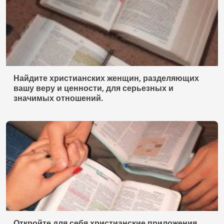
Найдите христианских женщин, разделяющих
вашу веру и ценности, для серьезных и
значимых отношений.
Откройте для себя христианские приложения