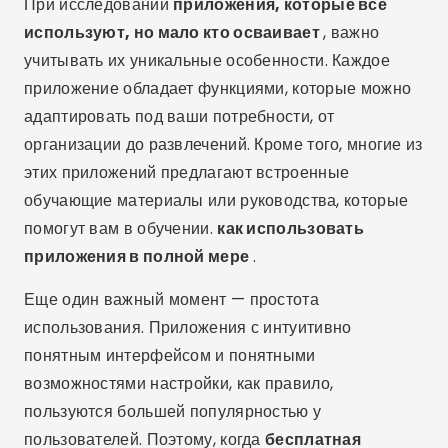
При исследовании
приложения, которые все
используют, но мало кто осваивает
, важно
учитывать их уникальные особенности. Каждое
приложение обладает функциями, которые можно
адаптировать под ваши потребности, от
организации до развлечений. Кроме того, многие из
этих приложений предлагают встроенные
обучающие материалы или руководства, которые
помогут вам в обучении.
как использовать
приложения в полной мере
.
Еще один важный момент — простота
использования. Приложения с интуитивно
понятным интерфейсом и понятными
возможностями настройки, как правило,
пользуются большей популярностью у
пользователей. Поэтому, когда
бесплатная