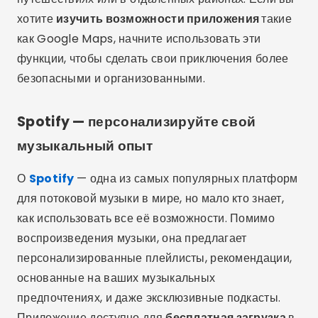
хотите
изучить возможности приложения
такие
как Google Maps, начните использовать эти
функции, чтобы сделать свои приключения более
безопасными и организованными.
Spotify — персонализируйте свой
музыкальный опыт
О
Spotify
— одна из самых популярных платформ
для потоковой музыки в мире, но мало кто знает,
как использовать все её возможности. Помимо
воспроизведения музыки, она предлагает
персонализированные плейлисты, рекомендации,
основанные на ваших музыкальных
предпочтениях, и даже эксклюзивные подкасты.
Приложение доступно для
бесплатная загрузка
в