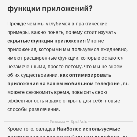
функции приложений?
Прежде чем мы углубимся в практические
примеры, важно понять, почему стоит изучать
скрытые функции приложения
Многие
приложения, которыми мы пользуемся ежедневно,
имеют расширенные функции, которые остаются
незамеченными, просто потому, что мы не знаем
об их существовании.
как оптимизировать
приложения на вашем мобильном телефоне
, вы
можете сэкономить время, повысить свою
эффективность и даже открыть для себя новые
способы развлечения.
Реклама — SpotAds
Кроме того, овладев
Наиболее используемые