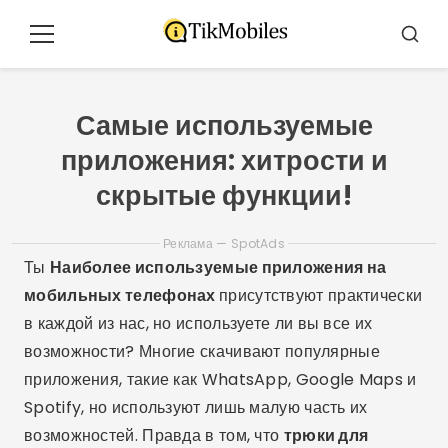
Pular
para
Меню
Буска
o
conteúdo
Самые используемые
приложения: хитрости и
скрытые функции!
Реклама — SpotAds
Ты
Наиболее используемые приложения на
мобильных телефонах
присутствуют практически
в каждой из нас, но используете ли вы все их
возможности? Многие скачивают популярные
приложения, такие как WhatsApp, Google Maps и
Spotify, но используют лишь малую часть их
возможностей. Правда в том, что
трюки для