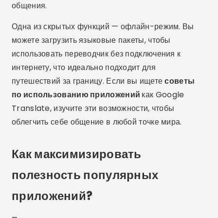
общения.
Одна из скрытых функций — офлайн-режим. Вы
можете загрузить языковые пакеты, чтобы
использовать переводчик без подключения к
интернету, что идеально подходит для
путешествий за границу. Если вы ищете
советы
по использованию приложений
как Google
Translate, изучите эти возможности, чтобы
облегчить себе общение в любой точке мира.
Как максимизировать
полезность популярных
приложений?