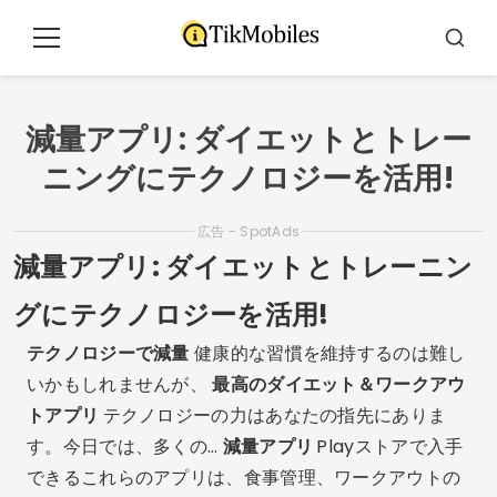
コ
ン
メ
ブ
テ
ニ
ス
ュ
カ
ン
ー
ー
ツ
減量アプリ: ダイエットとトレー
に
ニングにテクノロジーを活用!
ジ
ャ
ン
広告 - SpotAds
減量アプリ: ダイエットとトレーニン
プ
グにテクノロジーを活用!
テクノロジーで減量
健康的な習慣を維持するのは難し
いかもしれませんが、
最高のダイエット＆ワークアウ
トアプリ
テクノロジーの力はあなたの指先にありま
す。今日では、多くの…
減量アプリ
Playストアで入手
できるこれらのアプリは、食事管理、ワークアウトの