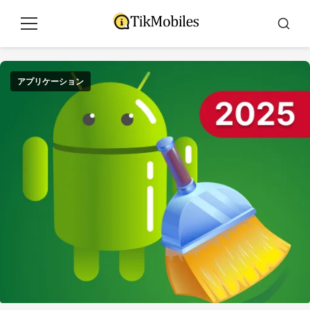
コ
ン
メ
ブ
テ
ニ
ス
ュ
カ
ン
ー
ー
ツ
アプリケーション
に
ジ
ャ
ン
プ