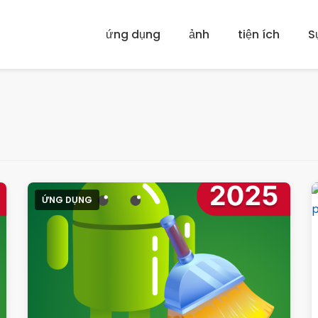
ứng dụng
ảnh
tiện ích
Sự
ỨNG DỤNG