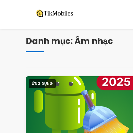
Pular
para
o
conteúdo
Danh mục:
Âm nhạc
ỨNG DỤNG