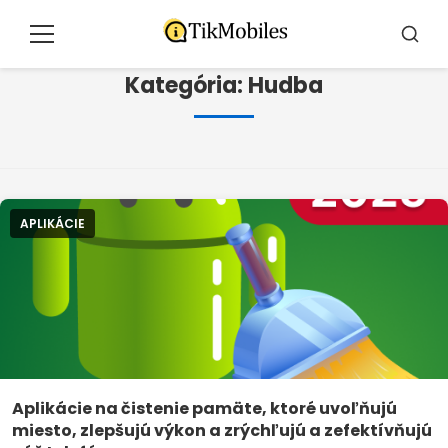
Vytlačiť
pre
Menu
Vyhľad
obsah
Kategória:
Hudba
APLIKÁCIE
Aplikácie na čistenie pamäte, ktoré uvoľňujú
miesto, zlepšujú výkon a zrýchľujú a zefektívňujú