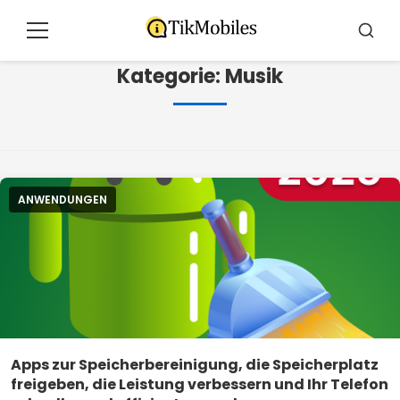
Pular
para
Speisekarte
Suche
o
Kategorie:
Musik
conteúdo
ANWENDUNGEN
Apps zur Speicherbereinigung, die Speicherplatz
freigeben, die Leistung verbessern und Ihr Telefon