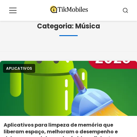
Pular
para
Menu
Busca
o
Categoria:
Música
conteúdo
APLICATIVOS
Aplicativos para limpeza de memória que
liberam espaço, melhoram o desempenho e