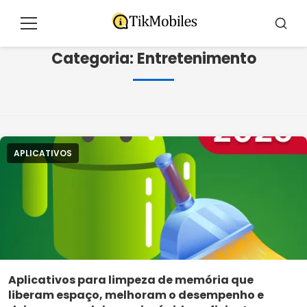
Pular
para
Menu
Busca
o
Categoria:
Entretenimento
conteúdo
APLICATIVOS
Aplicativos para limpeza de memória que
liberam espaço, melhoram o desempenho e