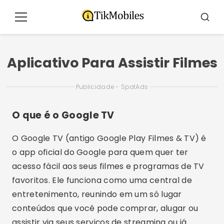
Pular
para
Menu
Busca
o
conteúdo
Aplicativo Para Assistir Filmes
Publicidade - SpotAds
O que é o Google TV
O Google TV (antigo Google Play Filmes & TV) é
o app oficial do Google para quem quer ter
acesso fácil aos seus filmes e programas de TV
favoritos. Ele funciona como uma central de
entretenimento, reunindo em um só lugar
conteúdos que você pode comprar, alugar ou
assistir via seus serviços de streaming ou já