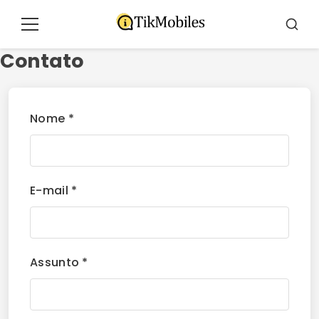
Pular
para
Menu
Busca
o
Contato
conteúdo
Nome *
E-mail *
Assunto *