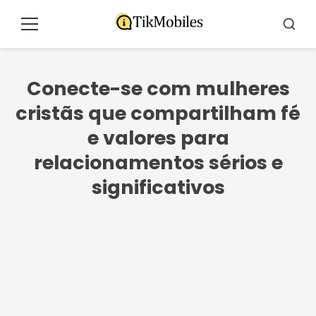
Pular
para
Menu
Busca
o
conteúdo
Conecte-se com mulheres
cristãs que compartilham fé
e valores para
relacionamentos sérios e
significativos