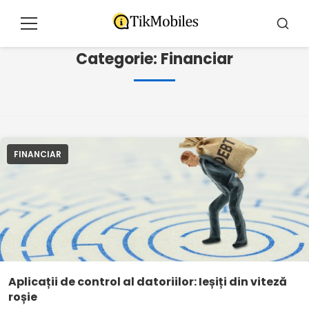
Pular
pentru
Meniu
Căutar
conținut
Categorie:
Financiar
FINANCIAR
Aplicații de control al datoriilor: Ieșiți din viteză
roșie