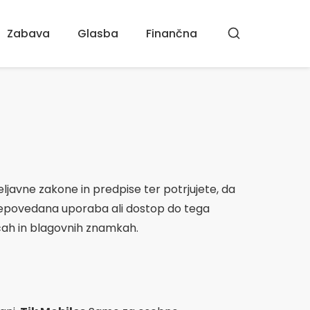
Zabava
Glasba
Finančna
Iskanje
eljavne zakone in predpise ter potrjujete, da
 prepovedana uporaba ali dostop do tega
icah in blagovnih znamkah.