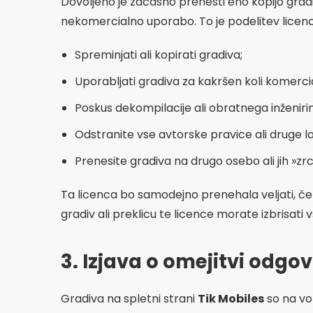
Dovoljeno je začasno prenesti eno kopijo gradi
nekomercialno uporabo. To je podelitev licence
Spreminjati ali kopirati gradiva;
Uporabljati gradiva za kakršen koli komerci
Poskus dekompilacije ali obratnega inženir
Odstranite vse avtorske pravice ali druge la
Prenesite gradiva na drugo osebo ali jih »zr
Ta licenca bo samodejno prenehala veljati, če k
gradiv ali preklicu te licence morate izbrisati vs
3. Izjava o omejitvi odgo
Gradiva na spletni strani
Tik Mobiles
so na vol