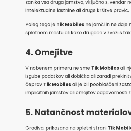
zanika vsa druga jamstva, vključno z, vendar n
intelektualne lastnine ali druge kršitve pravic.
Poleg tega je
Tik Mobiles
ne jamči in ne daje 
spletnem mestu ali kako drugače v zvezi s taki
4. Omejitve
V nobenem primeru ne sme
Tik Mobiles
ali n
izgube podatkov ali dobička ali zaradi prekini
čeprav
Tik Mobiles
ali je bil pooblaščeni zas
implicitnih jamstev ali omejitev odgovornosti z
5. Natančnost materialo
Gradiva, prikazana na spletni strani
Tik Mobil