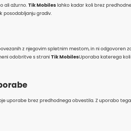
o ali ažurno.
Tik Mobiles
lahko kadar koli brez predhodn
k posodabljanju gradiv.
 povezanih z njegovim spletnim mestom, in ni odgovoren
eni odobritve s strani
Tik Mobiles
Uporaba katerega koli
porabe
oje uporabe brez predhodnega obvestila. Z uporabo tega 