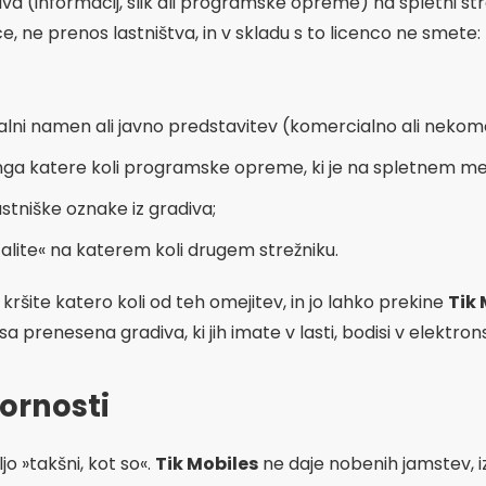
va (informacij, slik ali programske opreme) na spletni str
, ne prenos lastništva, in v skladu s to licenco ne smete:
alni namen ali javno predstavitev (komercialno ali nekom
inga katere koli programske opreme, ki je na spletnem me
stniške oznake iz gradiva;
calite« na katerem koli drugem strežniku.
ršite katero koli od teh omejitev, in jo lahko prekine
Tik 
a prenesena gradiva, ki jih imate v lasti, bodisi v elektronsk
vornosti
jo »takšni, kot so«.
Tik Mobiles
ne daje nobenih jamstev, izr