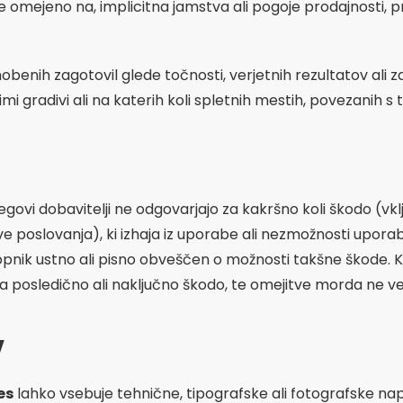
e omejeno na, implicitna jamstva ali pogoje prodajnosti, 
nobenih zagotovil glede točnosti, verjetnih rezultatov ali 
mi gradivi ali na katerih koli spletnih mestih, povezanih
jegovi dobavitelji ne odgovarjajo za kakršno koli škodo (v
tve poslovanja), ki izhaja iz uporabe ali nezmožnosti upo
topnik ustno ali pisno obveščen o možnosti takšne škode. Ke
a posledično ali naključno škodo, te omejitve morda ne vel
v
es
lahko vsebuje tehnične, tipografske ali fotografske na