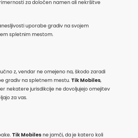
primernosti za določen namen ali nekršitve
zanesljivosti uporabe gradiv na svojem
 s tem spletnim mestom.
ključno z, vendar ne omejeno na, škodo zaradi
rabe gradiv na spletnem mestu.
Tik Mobiles
,
r nekatere jurisdikcije ne dovoljujejo omejitev
jajo za vas.
pake.
Tik Mobiles
ne jamči, da je katero koli