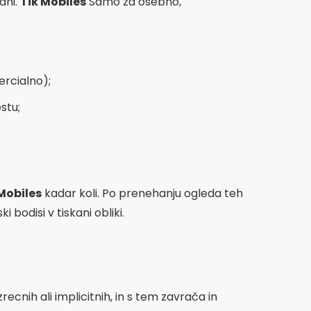
ani.
Tik Mobiles
Samo za osebno,
ercialno);
stu;
Mobiles
kadar koli. Po prenehanju ogleda teh
i bodisi v tiskani obliki.
ecnih ali implicitnih, in s tem zavrača in