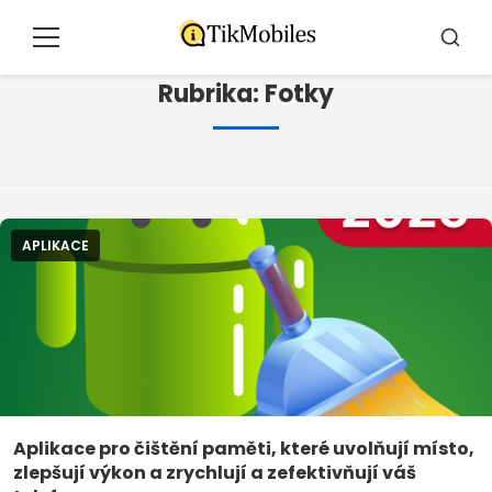
Pular
pro
Menu
Hledat
o
Rubrika:
Fotky
conteúdo
APLIKACE
Aplikace pro čištění paměti, které uvolňují místo,
zlepšují výkon a zrychlují a zefektivňují váš