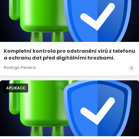
Kompletní kontrola pro odstranění virů z telefonu
a ochranu dat před digitálními hrozbami.
Rodrigo Pereira
0
APLIKACE