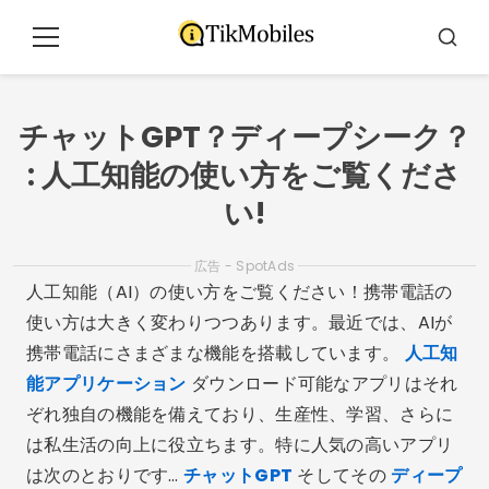
コ
ン
メ
ブ
テ
ニ
ス
ュ
カ
ン
ー
ー
ツ
チャットGPT？ディープシーク？
に
: 人工知能の使い方をご覧くださ
ジ
ャ
い!
ン
プ
広告 - SpotAds
人工知能（AI）の使い方をご覧ください！携帯電話の
使い方は大きく変わりつつあります。最近では、AIが
携帯電話にさまざまな機能を搭載しています。
人工知
能アプリケーション
ダウンロード可能なアプリはそれ
ぞれ独自の機能を備えており、生産性、学習、さらに
は私生活の向上に役立ちます。特に人気の高いアプリ
は次のとおりです…
チャットGPT
そしてその
ディープ