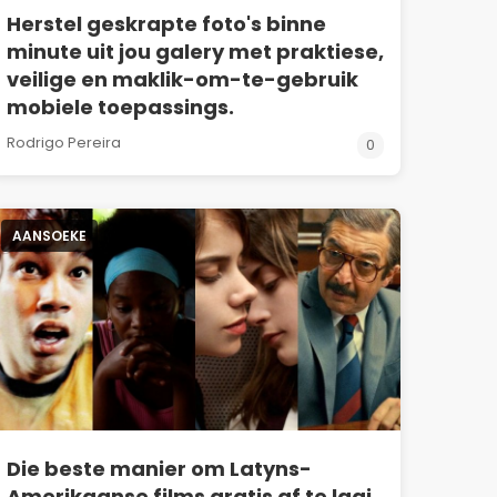
Herstel geskrapte foto's binne
minute uit jou galery met praktiese,
veilige en maklik-om-te-gebruik
mobiele toepassings.
Rodrigo Pereira
0
AANSOEKE
Die beste manier om Latyns-
Amerikaanse films gratis af te laai