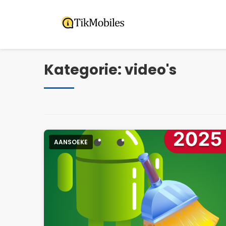
Pular
vir
die
inhoud
Kategorie:
video's
AANSOEKE