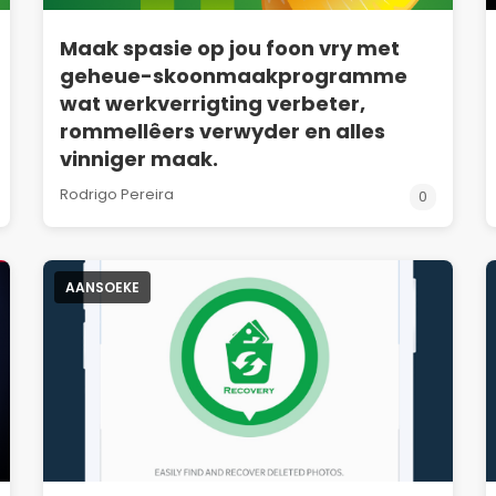
Maak spasie op jou foon vry met
geheue-skoonmaakprogramme
wat werkverrigting verbeter,
rommellêers verwyder en alles
vinniger maak.
Rodrigo Pereira
0
AANSOEKE