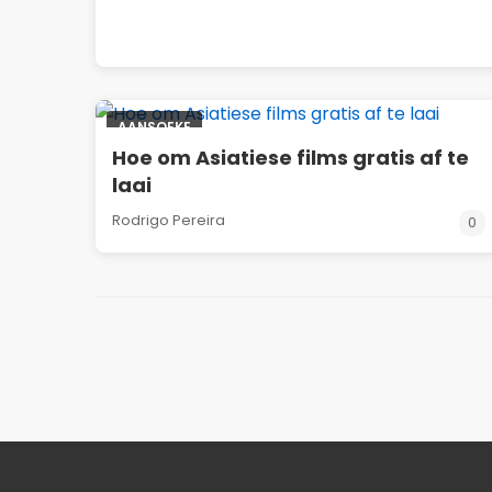
AANSOEKE
Hoe om Asiatiese films gratis af te
laai
Rodrigo Pereira
0