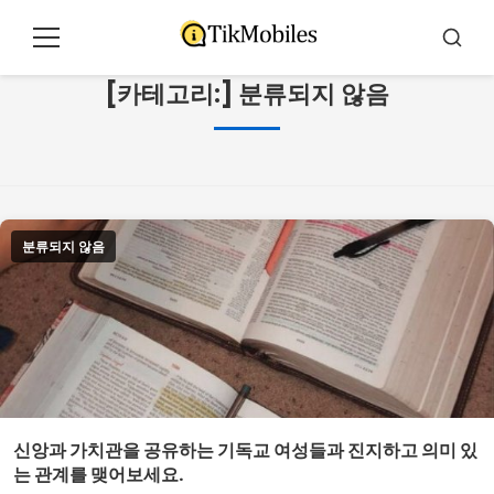
콘
텐
메
검
츠
뉴
색
[카테고리:]
분류되지 않음
로
이
동
분류되지 않음
신앙과 가치관을 공유하는 기독교 여성들과 진지하고 의미 있
는 관계를 맺어보세요.